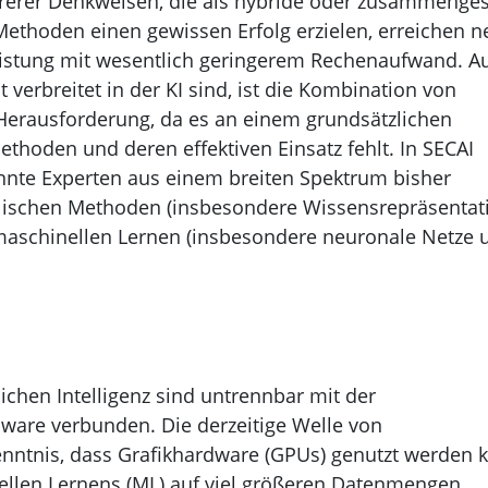
rerer Denkweisen, die als hybride oder zusammenges
Methoden einen gewissen Erfolg erzielen, erreichen n
eistung mit wesentlich geringerem Rechenaufwand. A
verbreitet in der KI sind, ist die Kombination von
Herausforderung, da es an einem grundsätzlichen
hoden und deren effektiven Einsatz fehlt. In SECAI
nnte Experten aus einem breiten Spektrum bisher
olischen Methoden (insbesondere Wissensrepräsentat
maschinellen Lernen (insbesondere neuronale Netze 
lichen Intelligenz sind untrennbar mit der
are verbunden. Die derzeitige Welle von
nntnis, dass Grafikhardware (GPUs) genutzt werden 
len Lernens (ML) auf viel größeren Datenmengen