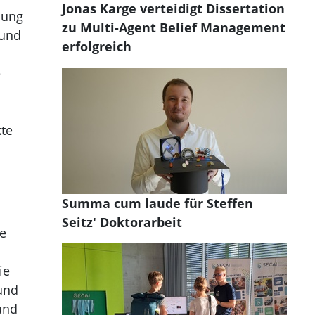
Jonas Karge verteidigt Dissertation
dung
zu Multi-Agent Belief Management
 und
erfolgreich
e
kte
Summa cum laude für Steffen
Seitz' Doktorarbeit
ie
ie
und
und