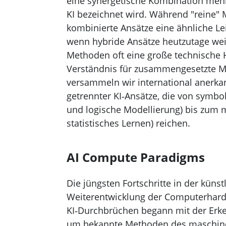
eine synergetische Kombination meh
KI bezeichnet wird. Während "reine" 
kombinierte Ansätze eine ähnliche L
wenn hybride Ansätze heutzutage weit 
Methoden oft eine große technische 
Verständnis für zusammengesetzte Met
versammeln wir international anerka
getrennter KI‑Ansätze, die von symb
und logische Modellierung) bis zum 
statistisches Lernen) reichen.
AI Compute Paradigms
Die jüngsten Fortschritte in der künst
Weiterentwicklung der Computerhardw
KI‑Durchbrüchen begann mit der Erke
um bekannte Methoden des maschinel