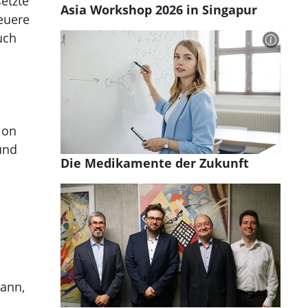
etzte
Asia Workshop 2026 in Singapur
euere
uch
ion
und
Die Medikamente der Zukunft
kann,