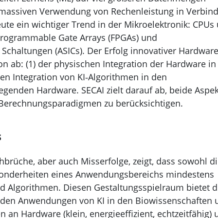
r massiven Verwendung von Rechenleistung in Verbin
eute ein wichtiger Trend in der Mikroelektronik: CPUs
‑Programmable Gate Arrays (FPGAs) und
Schaltungen (ASICs). Der Erfolg innovativer Hardwar
n ab: (1) der physischen Integration der Hardware in
chen Integration von KI‑Algorithmen in den
enden Hardware. SECAI zielt darauf ab, beide Aspe
I‑Berechnungsparadigmen zu berücksichtigen.
s
brüche, aber auch Misserfolge, zeigt, dass sowohl d
esonderheiten eines Anwendungsbereichs mindestens
d Algorithmen. Diesen Gestaltungsspielraum bietet d
enden Anwendungen von KI in den Biowissenschaften 
an Hardware (klein, energieeffizient, echtzeitfähig) 