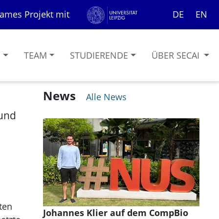
ames Projekt mit
DE
EN
G
TEAM
STUDIERENDE
ÜBER SECAI
News
Alle News
 und
ten
Johannes Klier auf dem CompBio